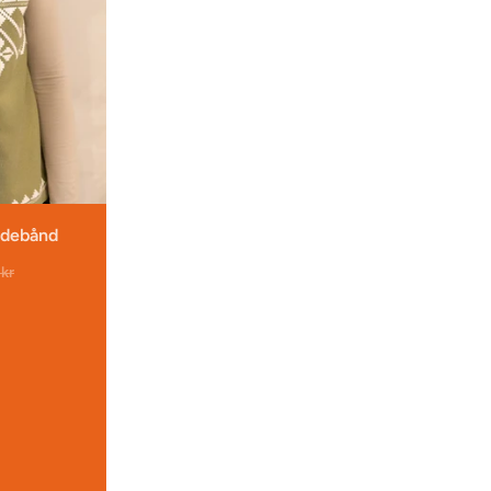
ndebånd
kr