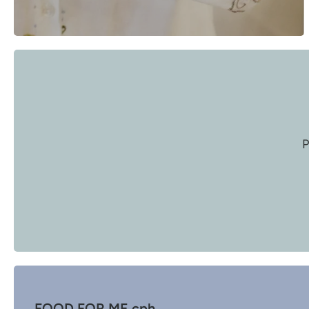
P
FOOD FOR ME cph