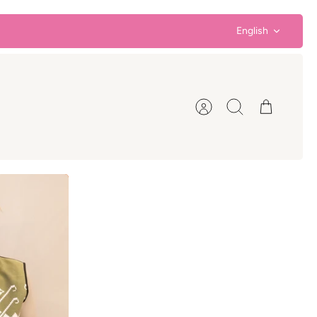
Language
English
Account
Search
Cart