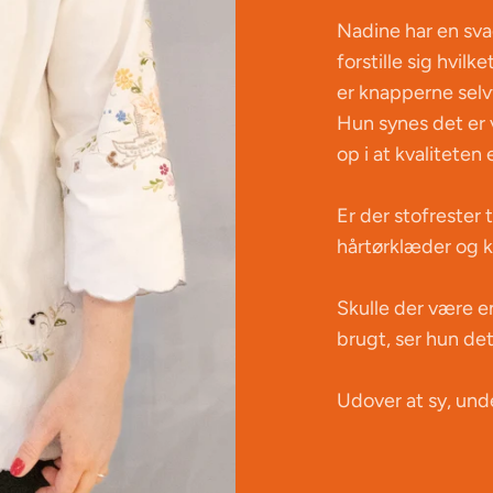
Nadine har en sva
forstille sig hvilk
er knapperne selv
Hun synes det er v
op i at kvaliteten 
Er der stofrester t
hårtørklæder og kra
Skulle der være e
brugt, ser hun det
Udover at sy, und