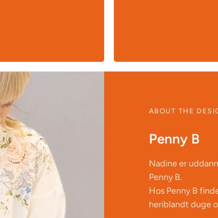
ABOUT THE DESI
Penny B
Nadine er uddann
Penny B.
Hos Penny B finder
heriblandt duge o