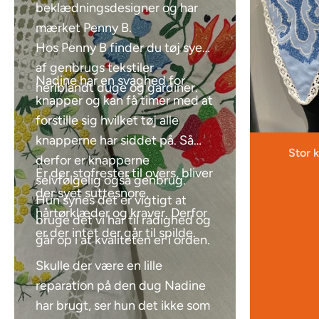
beklædningsdesigner og har
mærket Penny B.
Hos Penny B finder du tøj syet
af genbrugs tekstiler -
Nadine har en svaghed for
heriblandt duge og gardiner.
knapper og kan få timer med at
forstille sig hvilket tøj alle
knapperne har siddet på. Så
Stor 
derfor er knapperne
Er der stofrester til overs, bliver
selvfølgelig også genbrug.
der syet suttesnore,
Hun synes det er vigtigt at
hårtørklæder og kraver. Derfor
bruge det vi har til rådighed og
er der intet der går til spilde.
går op i at kvaliteten er i orden.
Skulle der være en lille
reparation på den dug Nadine
har brugt, ser hun det ikke som