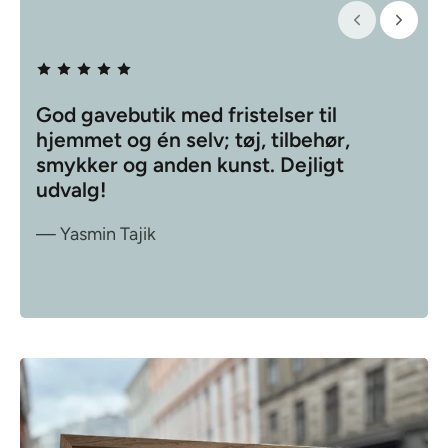
A
n
m
God gavebutik med fristelser til
F
e
hjemmet og én selv; tøj, tilbehør,
m
l
smykker og anden kunst. Dejligt
d
—
udvalg!
e
l
— Yasmin Tajik
s
e
r