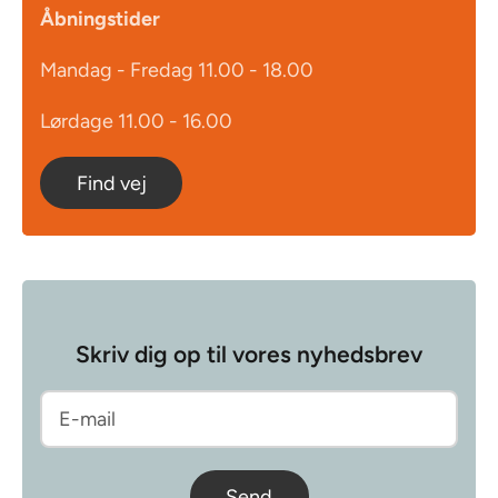
Åbningstider
Mandag - Fredag 11.00 - 18.00
Lørdage 11.00 - 16.00
Find vej
Skriv dig op til vores nyhedsbrev
Send