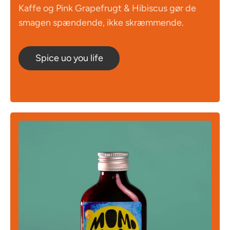
Kaffe og Pink Grapefrugt & Hibiscus gør de
smagen spændende, ikke skræmmende.
Spice uo you life