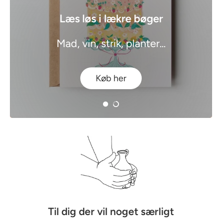
Læs løs i lækre bøger
Mad, vin, strik, planter...
Køb her
M
u
l
t
i
-
c
Til dig der vil noget særligt
o