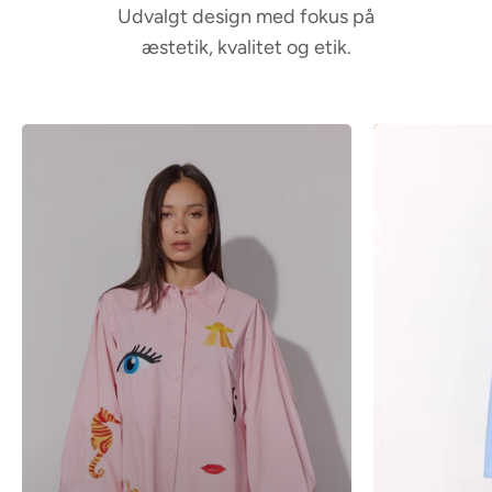
Udvalgt design med fokus på
l
æstetik, kvalitet og etik.
u
m
n
C
o
u
c
o
u
S
u
z
e
t
t
e