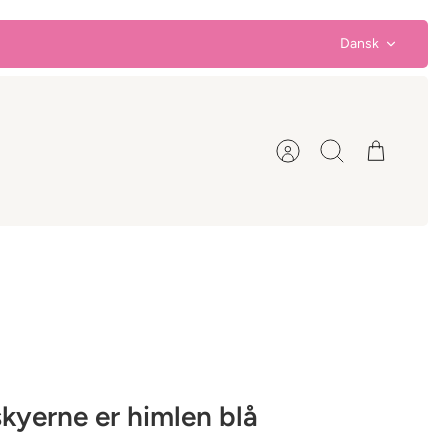
Sprog
Dansk
Konto
Søg
Kurv
 skyerne er himlen blå