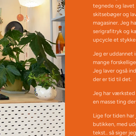
tegnede og lavet i
skitsebøger og la
magasiner. Jeg ha
serigrafitryk og ka
upcycle et stykke 
Jeg er uddannet i
mange forskellige 
Jeg laver også in
der er tid til det.
Jeg har værksted 
en masse ting der
Lige for tiden har 
butikken, med udg
tekst.. så siger j