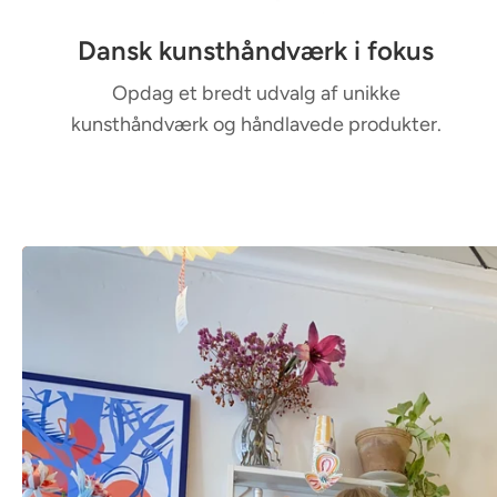
-
Dansk kunsthåndværk i fokus
c
o
Opdag et bredt udvalg af unikke
kunsthåndværk og håndlavede produkter.
l
u
m
n