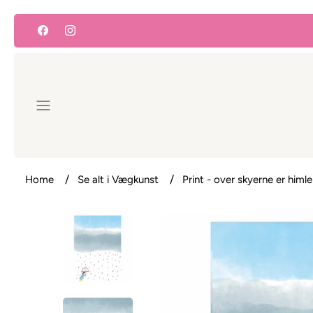
Hop
til
indhold
Home
Se alt i Vægkunst
Print - over skyerne er himle