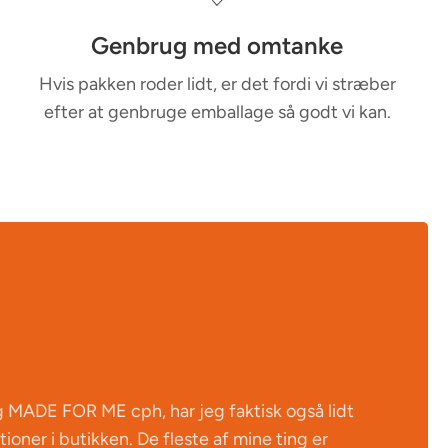
Genbrug med omtanke
Hvis pakken roder lidt, er det fordi vi stræber
efter at genbruge emballage så godt vi kan.
g MADE FOR ME cph, har jeg faktisk også lidt
ioner i butikken. De fleste af mine ting er