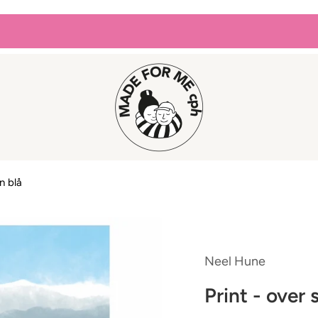
n blå
Neel Hune
Print - over