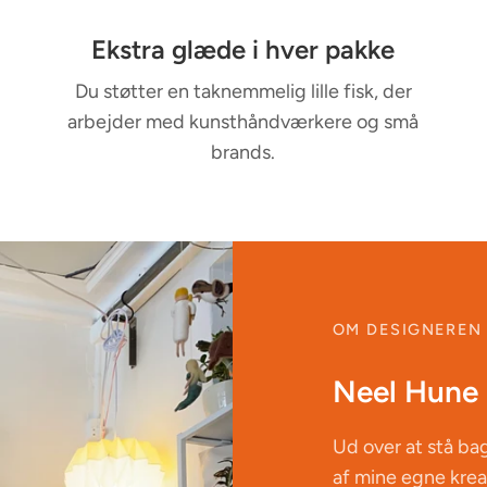
Ekstra glæde i hver pakke
Du støtter en taknemmelig lille fisk, der
arbejder med kunsthåndværkere og små
brands.
OM DESIGNEREN
Neel Hune
Ud over at stå ba
af mine egne kreat