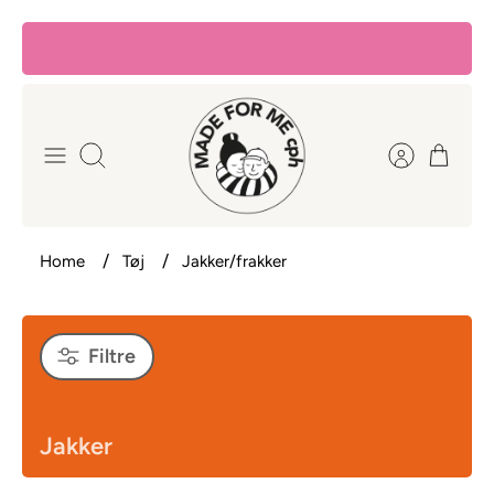
Hop
til
indhold
Søg
Home
Tøj
Jakker/frakker
Filtre
Jakker