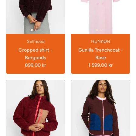
Selfhood
HUNKØN
Cropped shirt -
Gunilla Trenchcoat -
Burgundy
Rose
899,00 kr
1.599,00 kr