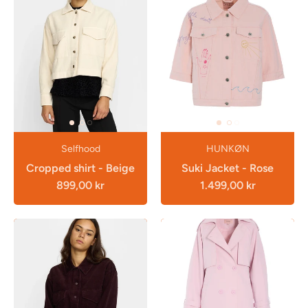
Selfhood
HUNKØN
Cropped shirt - Beige
Suki Jacket - Rose
899,00 kr
1.499,00 kr