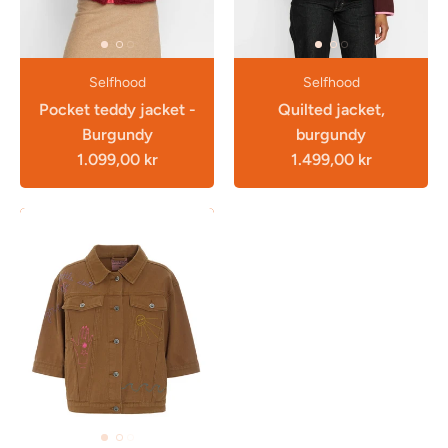
Selfhood
Selfhood
Pocket teddy jacket -
Quilted jacket,
Burgundy
burgundy
1.099,00 kr
1.499,00 kr