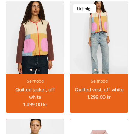
Udsolgt
Selfhood
Selfhood
Quilted jacket, off
Quilted vest, off white
white
1.299,00 kr
1.499,00 kr