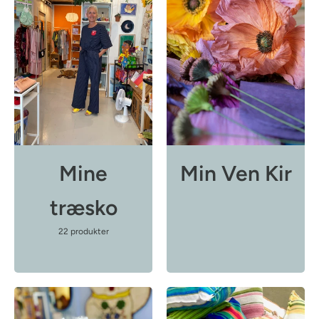
Mine
Min Ven Kir
træsko
22 produkter