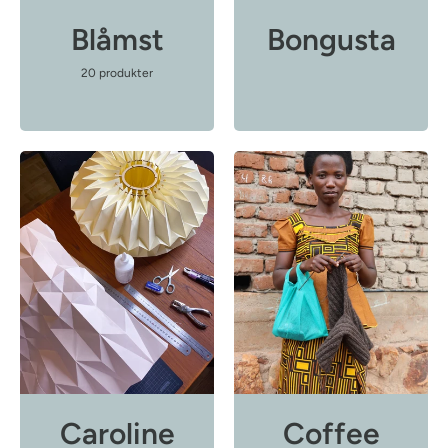
l
Blåmst
Bongusta
i
s
20 produkter
t
Caroline
Coffee