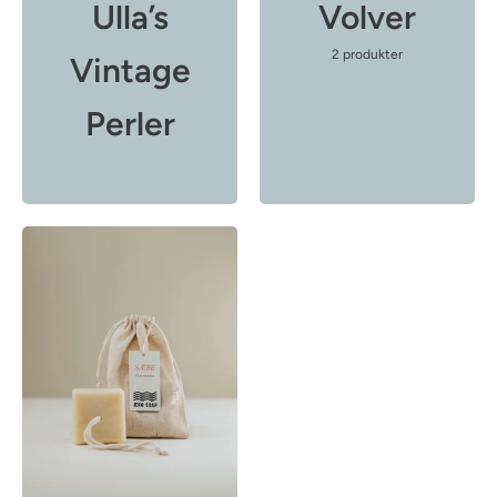
Ulla’s
Volver
2 produkter
Vintage
Perler