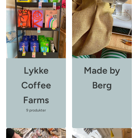
Lykke
Made by
Coffee
Berg
Farms
9 produkter