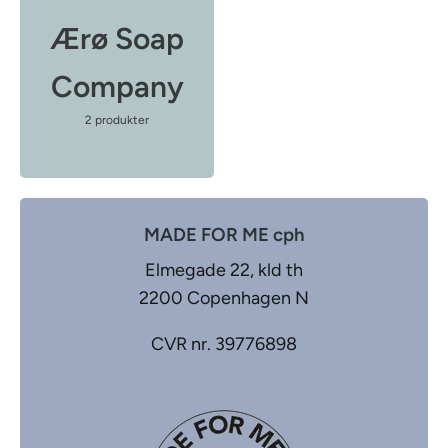
Ærø Soap
Company
2 produkter
MADE FOR ME cph
Elmegade 22, kld th
2200 Copenhagen N
CVR nr. 39776898