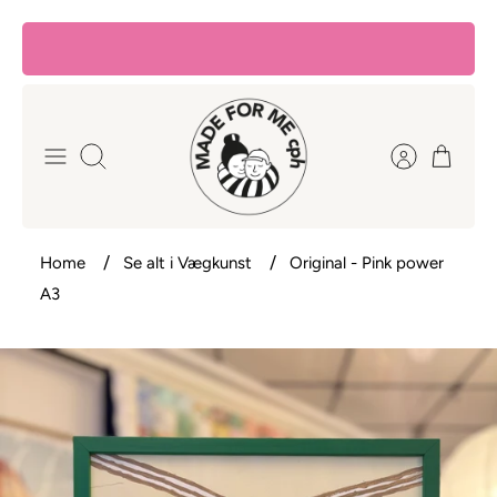
Hop
til
indhold
Søg
Home
Se alt i Vægkunst
Original - Pink power
A3