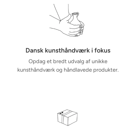
M
u
l
t
i
-
c
Dansk kunsthåndværk i fokus
o
Opdag et bredt udvalg af unikke
l
kunsthåndværk og håndlavede produkter.
u
m
n