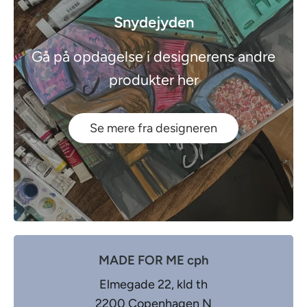
Snydejyden
Gå på opdagelse i designerens andre
produkter her
Se mere fra designeren
MADE FOR ME cph
Elmegade 22, kld th
2200 Copenhagen N