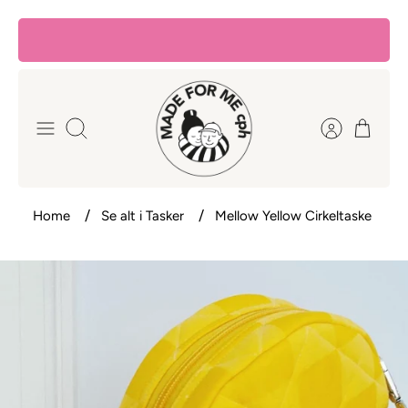
Hop
til
indhold
Søg
Home
Se alt i Tasker
Mellow Yellow Cirkeltaske