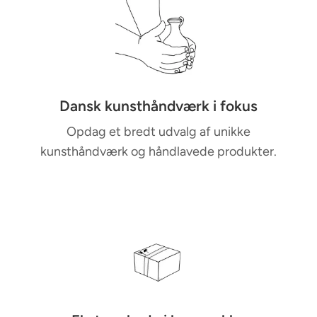
u
l
t
i
-
c
Dansk kunsthåndværk i fokus
o
Opdag et bredt udvalg af unikke
l
kunsthåndværk og håndlavede produkter.
u
m
n