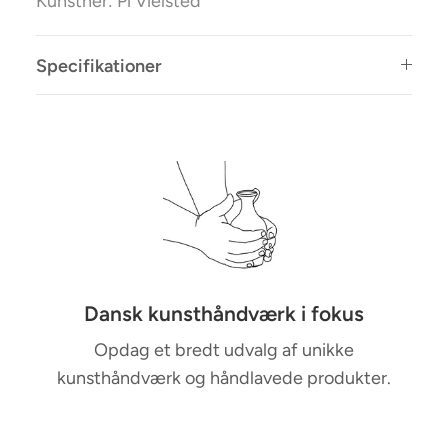
Kunstner: Pi Vielsted
Specifikationer
M
u
l
t
i
-
c
Dansk kunsthåndværk i fokus
o
Opdag et bredt udvalg af unikke
l
kunsthåndværk og håndlavede produkter.
u
m
n