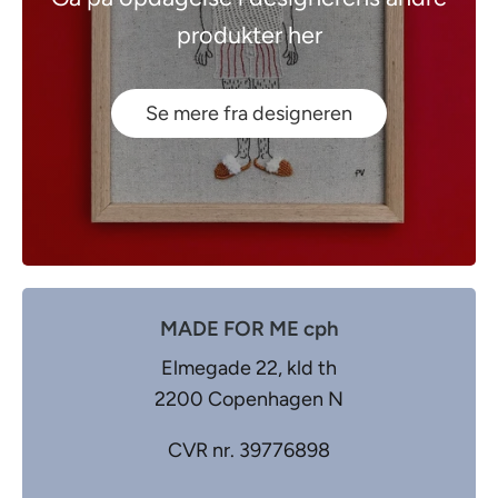
produkter her
Se mere fra designeren
MADE FOR ME cph
Elmegade 22, kld th
2200 Copenhagen N
CVR nr. 39776898