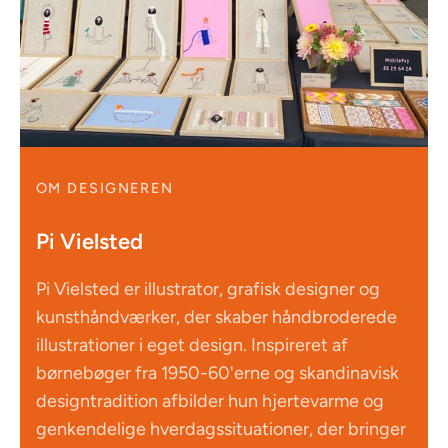
OM DESIGNEREN
Pi Vielsted
Pi Vielsted er illustrator, grafisk designer og
kunsthåndværker, der skaber håndbroderede
illustrationer i eget design. Inspireret af
børnebøger fra 1950-60'erne og skandinavisk
designtradition afbilder hun hjertevarme og
genkendelige hverdagssituationer, der bringer