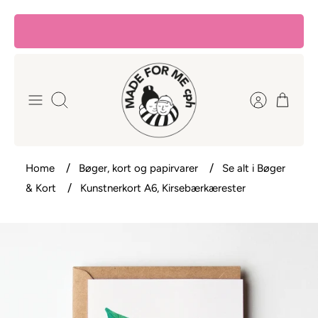
Hop
til
indhold
Søg
Home
Bøger, kort og papirvarer
Se alt i Bøger
& Kort
Kunstnerkort A6, Kirsebærkærester