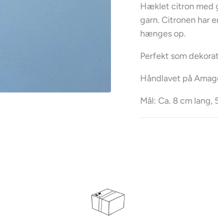
Hæklet citron med g
garn. Citronen har en
hænges op.
Perfekt som dekorat
Håndlavet på Amage
Mål: Ca. 8 cm lang,