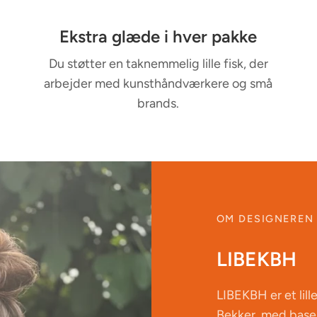
Ekstra glæde i hver pakke
Du støtter en taknemmelig lille fisk, der
arbejder med kunsthåndværkere og små
brands.
OM DESIGNEREN
LIBEKBH
LIBEKBH er et lille
Bekker, med base