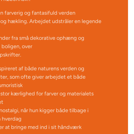
 farverig og fantasifuld verden
og hækling. Arbejdet udstråler en legende
ænder fra små dekorative ophæng og
 boligen, over
pskrifter.
nspireret af både naturens verden og
er, som ofte giver arbejdet et både
moristisk
stor kærlighed for farver og materialets
et
ostalgi, når hun kigger både tilbage i
in hverdag
er at bringe med ind i sit håndværk