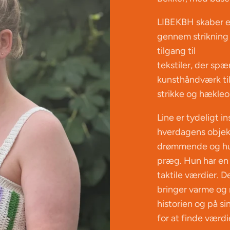
LIBEKBH skaber en
gennem strikning 
tilgang til
tekstiler, der sp
kunsthåndværk til
strikke og hækleo
Line er tydeligt i
hverdagens objekt
drømmende og hu
præg. Hun har en 
taktile værdier. D
bringer varme og n
historien og på s
for at finde værdi