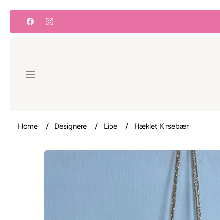
Hop
til
indhold
Home
Designere
Libe
Hæklet Kirsebær