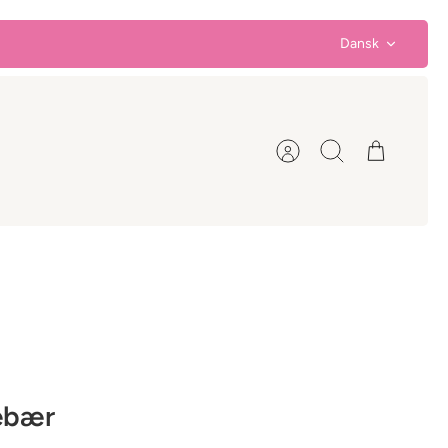
Sprog
Dansk
Konto
Søg
Kurv
ebær