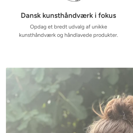
i
-
Dansk kunsthåndværk i fokus
c
o
Opdag et bredt udvalg af unikke
kunsthåndværk og håndlavede produkter.
l
u
m
n