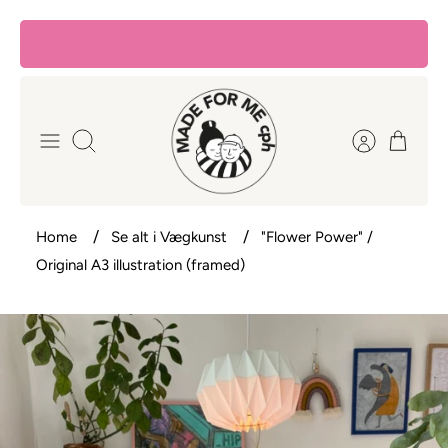
Hop
til
indhold
Søg
Home
Se alt i Vægkunst
"Flower Power" /
Original A3 illustration (framed)