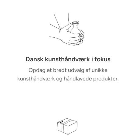
M
u
l
t
i
-
c
Dansk kunsthåndværk i fokus
o
Opdag et bredt udvalg af unikke
l
kunsthåndværk og håndlavede produkter.
u
m
n