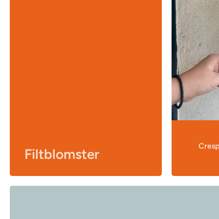
Cresp
Filtblomster