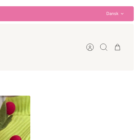
Sprog
Dansk
Konto
Søg
Kurv