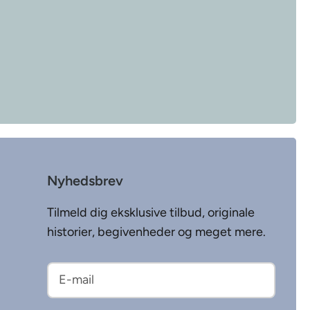
Nyhedsbrev
Tilmeld dig eksklusive tilbud, originale
historier, begivenheder og meget mere.